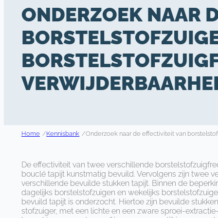
ONDERZOEK NAAR DE
BORSTELSTOFZUIGE
BORSTELSTOFZUIGF
VERWIJDERBAARHEID
Home
/
Kennisbank
/
Onderzoek naar de effectiviteit van borstelsto
De effectiviteit van twee verschillende borstelstofzuigfr
bouclé tapijt kunstmatig bevuild. Vervolgens zijn twee v
verschillende bevuilde stukken tapijt. Binnen de beperki
dagelijks borstelstofzuigen en wekelijks borstelstofzui
bevuild tapijt is onder­zocht. Hiertoe zijn bevuilde stukk
stofzuiger, met een lichte en een zware sproei-extracti