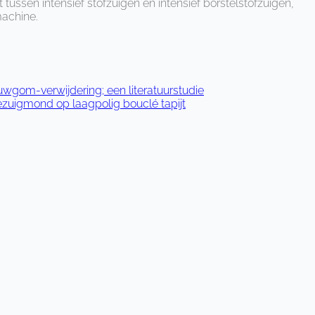
tussen intensief stofzuigen en intensief borstelstofzuigen,
machine.
uwgom-verwijdering; een literatuurstudie
ezuigmond op laagpolig bouclé tapijt