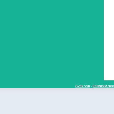
OVER VSR
KENNISBANK
K