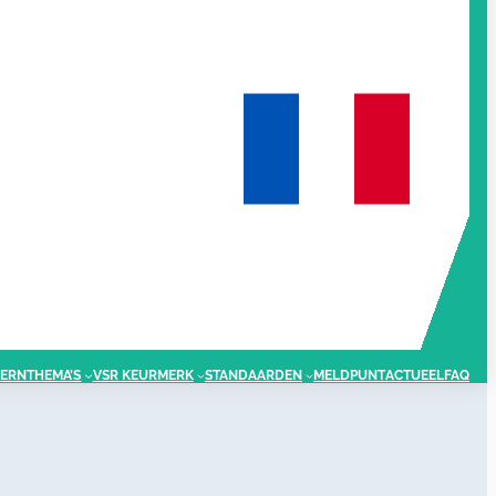
ERNTHEMA’S
VSR KEURMERK
STANDAARDEN
MELDPUNT
ACTUEEL
FAQ