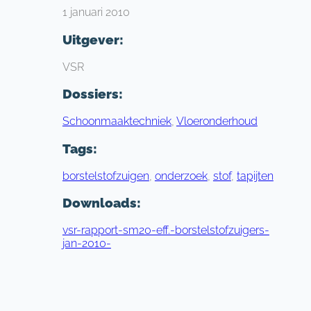
1 januari 2010
Uitgever:
VSR
Dossiers:
Schoonmaaktechniek
,
Vloeronderhoud
Tags:
borstelstofzuigen
,
onderzoek
,
stof
,
tapijten
Downloads:
vsr-rapport-sm20-eff.-borstelstofzuigers-
jan-2010-