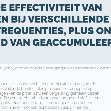
 EFFECTIVITEIT VAN
N BIJ VERSCHILLENDE
REQUENTIES, PLUS O
 VAN GEACCUMULEERD 
fzuigen bij verschillende borstelstofzuigfrequenties, plus onderzoek naar de
equenties is onderzocht. Hiertoe zijn stukken polyamide
erschillende borstelstofzuigfrequenties toegepast op
ngen van de proef is nu een vergelij­king gemaakt tussen
gen. De verwijderbaarheid van geaccumuleerd stof in sterk
en polyamide bouclé tapijt intensief gereinigd met een
e-machine en met een borstelstofzuiger. Binnen de