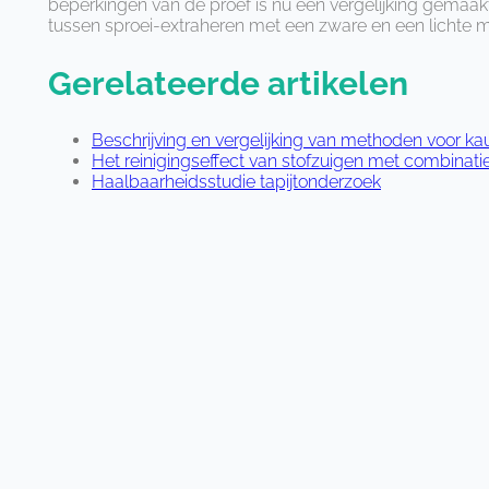
beperkingen van de proef is nu een verge­lijking gemaakt 
tussen sproei-extraheren met een zware en een lichte 
Gerelateerde artikelen
Beschrijving en vergelijking van methoden voor ka
Het reinigingseffect van stofzuigen met combinati
Haalbaarheidsstudie tapijtonderzoek