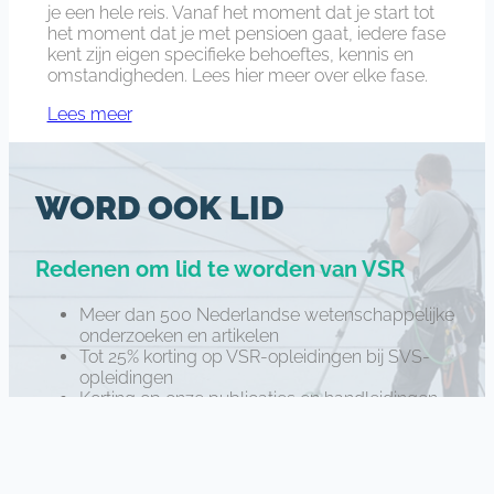
je een hele reis. Vanaf het moment dat je start tot
m
het moment dat je met pensioen gaat, iedere fase
o
kent zijn eigen specifieke behoeftes, kennis en
p
omstandigheden. Lees hier meer over elke fase.
p
Lees meer
e
n
WORD OOK LID
Redenen om lid te worden van VSR
Meer dan 500 Nederlandse wetenschappelijke
onderzoeken en artikelen
Tot 25% korting op VSR-opleidingen bij SVS-
opleidingen
Korting op onze publicaties en handleidingen
Invloed op de VSR onderzoeksagenda
WORD OOK LID