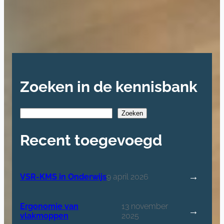
Zoeken in de kennisbank
S
Zoeken
e
a
Recent toegevoegd
r
c
h
→
VSR-KMS in Onderwijs
9 april 2026
:
V
Ergonomie van
13 november
S
→
vlakmoppen
2025
: