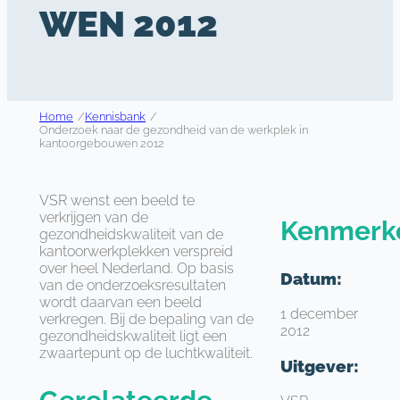
WEN 2012
Home
/
Kennisbank
/
Onderzoek naar de gezondheid van de werkplek in
kantoorgebouwen 2012
VSR wenst een beeld te
verkrijgen van de
Kenmerk
gezondheidskwaliteit van de
kantoorwerkplekken verspreid
over heel Nederland. Op basis
Datum:
van de onderzoeksresultaten
wordt daarvan een beeld
1 december
verkregen. Bij de bepaling van de
2012
gezondheidskwaliteit ligt een
zwaartepunt op de luchtkwaliteit.
Uitgever: