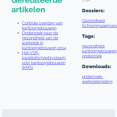
Gerelateerde
VSR
artikelen
Dossiers:
Gezondheid
,
Controle overdag van
Schoonmaakman
kantoorgebouwen
Onderzoek naar de
Tags:
gezondheid van de
werkplek in
gezondheid
,
kantoorgebouwen 2014
kantoorgebouwen
Het VSR-
onderzoek
kwaliteitsmeetsysteem
voor kantoorgebouwen
Downloads:
(KMS)
onderzoek-
werkplekmeting