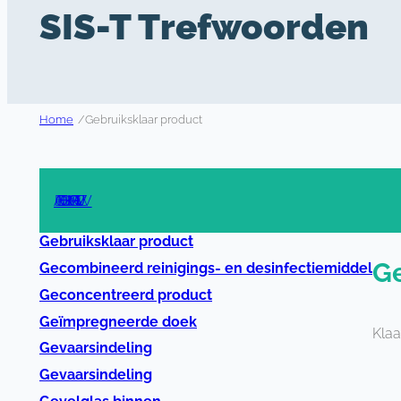
SIS-T Trefwoorden
Home
/
Gebruiksklaar product
A
B
C
D
E
F
G
H
I
J
K
L
M
N
O
P
R
S
T
U
V
W
Z
Gebruiksklaar product
Ge
Gecombineerd reinigings- en desinfectiemiddel
Geconcentreerd product
Geïmpregneerde doek
Klaa
Gevaarsindeling
Gevaarsindeling