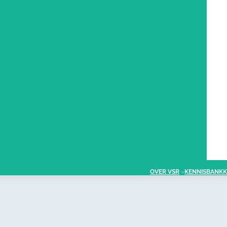
OVER VSR
KENNISBANK
K