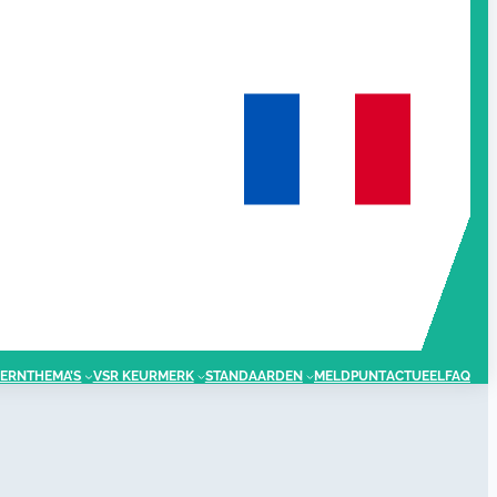
ERNTHEMA’S
VSR KEURMERK
STANDAARDEN
MELDPUNT
ACTUEEL
FAQ