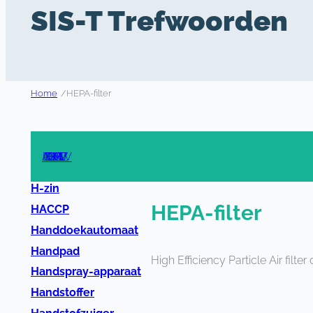
SIS-T Trefwoorden
Home
/
HEPA-filter
A
B
C
D
E
F
G
H
I
J
K
L
M
N
O
P
R
S
T
U
V
W
Z
H-zin
HEPA-filter
HACCP
Handdoekautomaat
Handpad
High Efficiency Particle Air filt
Handspray-apparaat
Handstoffer