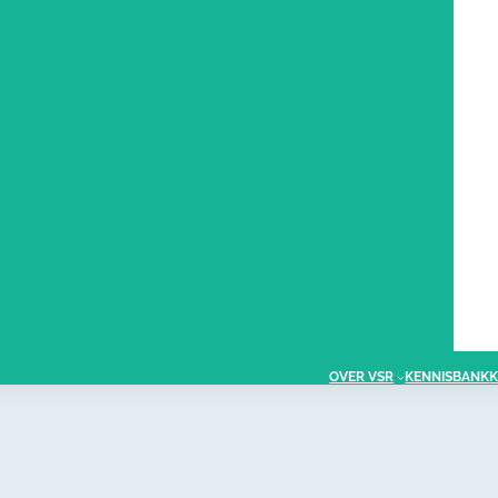
OVER VSR
KENNISBANK
K