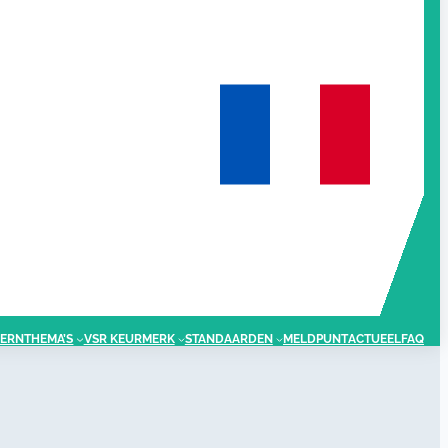
ERNTHEMA’S
VSR KEURMERK
STANDAARDEN
MELDPUNT
ACTUEEL
FAQ