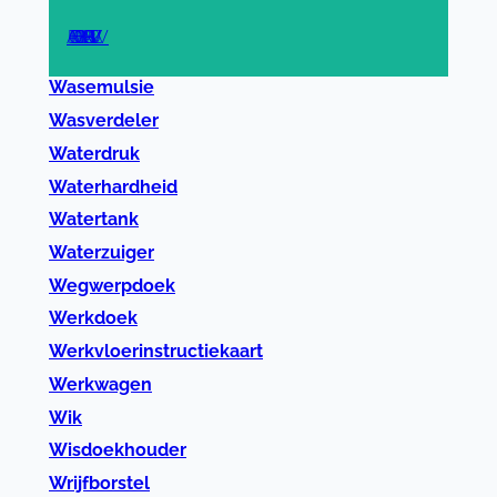
A
B
C
D
E
F
G
H
I
J
K
L
M
N
O
P
R
S
T
U
V
W
Z
Wasemulsie
Wasverdeler
Waterdruk
Waterhardheid
Watertank
Waterzuiger
Wegwerpdoek
Werkdoek
Werkvloerinstructiekaart
Werkwagen
Wik
Wisdoekhouder
Wrijfborstel