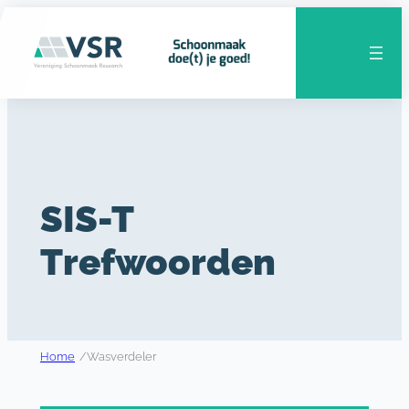
Ga
naar
de
inhoud
SIS-T
Trefwoorden
Home
/
Wasverdeler