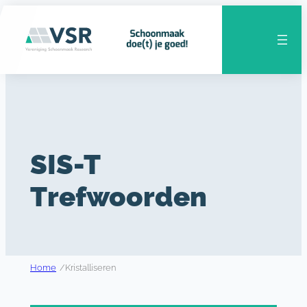
Ga
naar
de
inhoud
SIS-T
Trefwoorden
Home
/
Kristalliseren