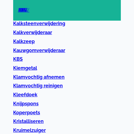
A
B
C
D
E
F
G
H
I
J
K
L
M
N
O
P
R
S
T
U
V
W
Z
Kalksteenverwijdering
Kalkverwijderaar
Kalkzeep
Kauwgomverwijderaar
KBS
Kiemgetal
Klamvochtig afnemen
Klamvochtig reinigen
Kleefdoek
Knijpspons
Koperpoets
Kristalliseren
Kruimelzuiger