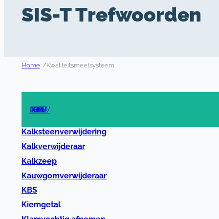
SIS-T Trefwoorden
Home
/
Kwaliteitsmeetsysteem
A
B
C
D
E
F
G
H
I
J
K
L
M
N
O
P
R
S
T
U
V
W
Z
Kalksteenverwijdering
Kalkverwijderaar
Kalkzeep
Kauwgomverwijderaar
KBS
Kiemgetal