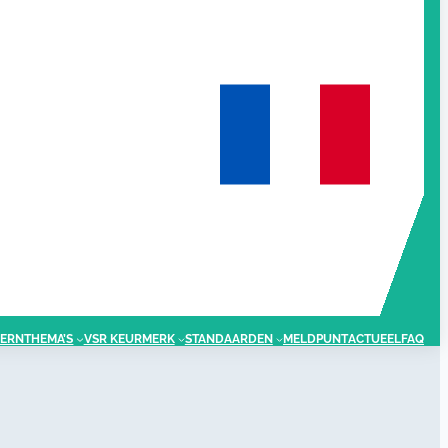
ERNTHEMA’S
VSR KEURMERK
STANDAARDEN
MELDPUNT
ACTUEEL
FAQ