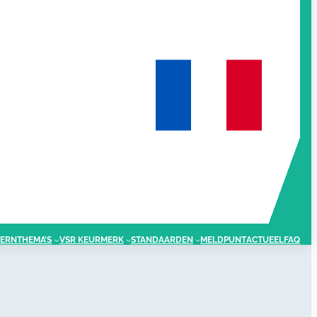
ERNTHEMA’S
VSR KEURMERK
STANDAARDEN
MELDPUNT
ACTUEEL
FAQ