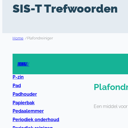
SIS-T Trefwoorden
Home
/
Plafondreiniger
A
B
C
D
E
F
G
H
I
J
K
L
M
N
O
P
R
S
T
U
V
W
Z
P-zin
Plafondr
Pad
Padhouder
Papierbak
Een middel voor 
Pedaalemmer
Periodiek onderhoud