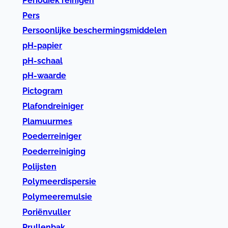
Periodiek reinigen
Pers
Persoonlijke beschermingsmiddelen
pH-papier
pH-schaal
pH-waarde
Pictogram
Plafondreiniger
Plamuurmes
Poederreiniger
Poederreiniging
Polijsten
Polymeerdispersie
Polymeeremulsie
Poriënvuller
Prullenbak