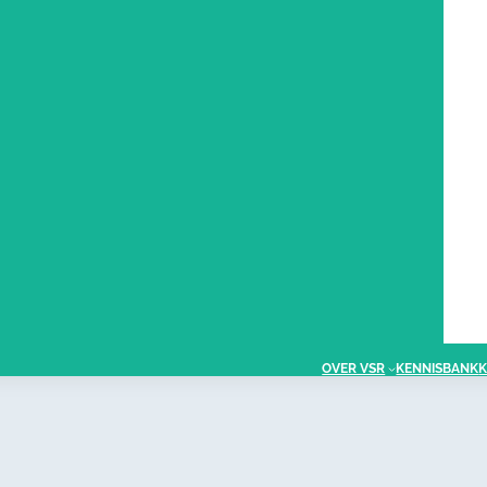
OVER VSR
KENNISBANK
K