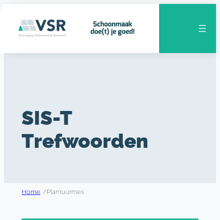
Ga
naar
de
inhoud
SIS-T
Trefwoorden
Home
/
Plamuurmes