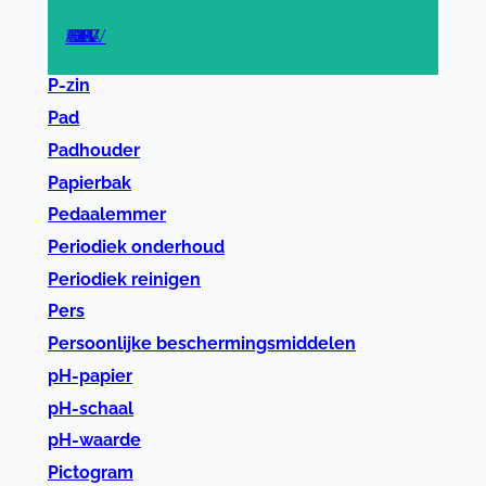
A
B
C
D
E
F
G
H
I
J
K
L
M
N
O
P
R
S
T
U
V
W
Z
P-zin
Pad
Padhouder
Papierbak
Pedaalemmer
Periodiek onderhoud
Periodiek reinigen
Pers
Persoonlijke beschermingsmiddelen
pH-papier
pH-schaal
pH-waarde
Pictogram