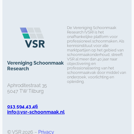
De Vereniging Schoonmaak
Research (VSR) is het
onafhankelijke platform voor
professioneel schoonmaken. Als
kennisinstituut voor alle
marktpartijen op het gebied van
schoonmaakonderhoud, streeft
VSR al meer dan 40 jaar naar
Vereniging Schoonmaak
objectivering en
Research
professionalisering van het
schoonmaakvak door middel van
onderzoek, voorlichting en
opleiding.
Aphroditestraat 35
5047 TW Tilburg
013 594 43 46
info@vsr-schoonmaak.nl
© VSR 2026 –
Privacy